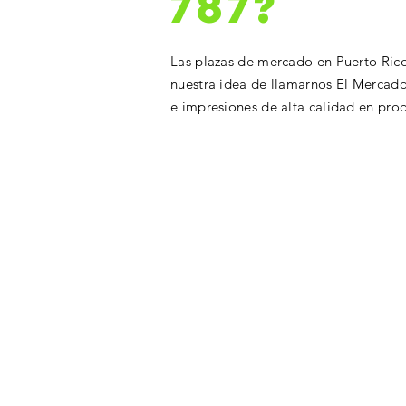
787?
Las plazas de mercado en Puerto Rico
nuestra idea de llamarnos El Mercado
e impresiones de alta calidad en prod
ContÁctanos
255 Calle Matadero,
San Juan, 00920, Puerto Rico
Tel: 787-921-6005
787-998-566​0
elmercado787
@gmail.com