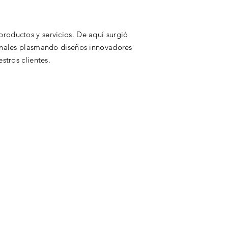
roductos y servicios. De aquí surgió
ionales plasmando diseños innovadores
stros clientes.
020 by El Mercado 787